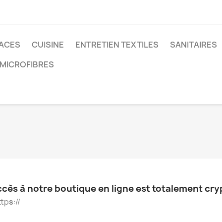
FACES
CUISINE
ENTRETIEN TEXTILES
SANITAIRES
 MICROFIBRES
ccès à notre boutique en ligne est totalement cry
ttp
s
://