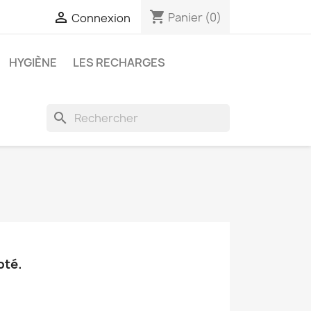
shopping_cart

Panier
(0)
Connexion
HYGIÈNE
LES RECHARGES
search
pté.