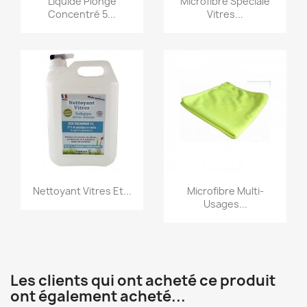
Liquide Plonge
Microfibre Spéciale
Concentré 5...
Vitres...
Aperçu rapide
Aperçu rapide


Nettoyant Vitres Et...
Microfibre Multi-
Usages...
Les clients qui ont acheté ce produit
ont également acheté...