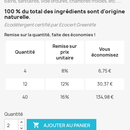
bains, sanitaires, vide ordures, chambres froides, etc. ...
100 % du total des ingrédients sont d'origine
naturelle
.
Ecodétergent certifié par Ecocert Greenlife
Remise sur la quantité, faite des économies !
Remise sur
Vous
Quantité
prix
économisez
unitaire
4
8%
6,75 €
12
12%
30,37 €
40
16%
134,98 €
Quantité

AJOUTER AU PANIER