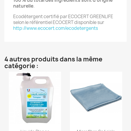
100 % du total des ingrédients sont d'origine
naturelle
.
Ecodétergent certifié par ECOCERT GREENLIFE
selon le référentiel ECOCERT disponible sur
http://www.ecocert.com/ecodetergents
4 autres produits dans la même
catégorie :
Aperçu rapide
Aperçu rapide

