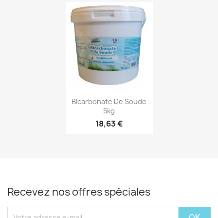
Aperçu rapide

Bicarbonate De Soude
5kg
18,63 €
Recevez nos offres spéciales