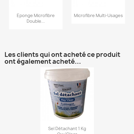
Aperçu rapide
Aperçu rapide


Eponge Microfibre
Microfibre Multi-Usages
Double...
Les clients qui ont acheté ce produit
ont également acheté...
Aperçu rapide

Sel Détachant 1 Kg