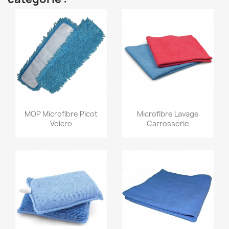
Aperçu rapide
Aperçu rapide


MOP Microfibre Picot
Microfibre Lavage
Velcro
Carrosserie