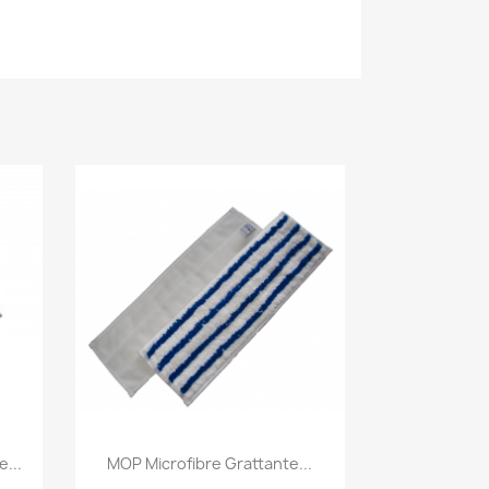
Aperçu rapide

...
MOP Microfibre Grattante...