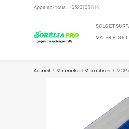
Appelez-nous :
+33237531114
SOLS ET SUR
MATÉRIELS ET
Accueil
Matériels et Microfibres
MOP m