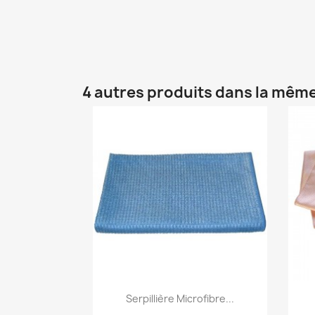
4 autres produits dans la même
Aperçu rapide

Serpillière Microfibre...