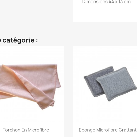
Dimensions 44 x 13 cm
 catégorie :
Aperçu rapide
Aperçu rapide


Torchon En Microfibre
Eponge Microfibre Grattante