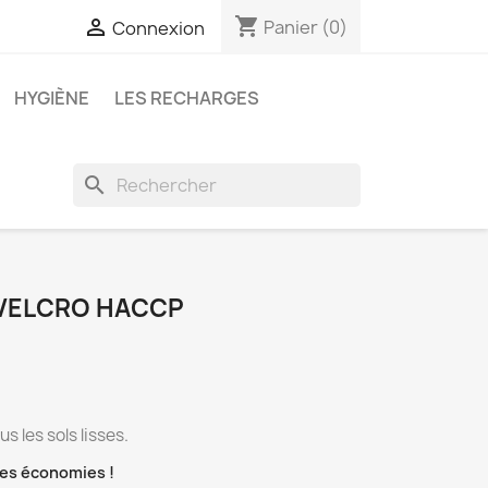
shopping_cart

Panier
(0)
Connexion
HYGIÈNE
LES RECHARGES
search
 VELCRO HACCP
 les sols lisses.
 des économies !