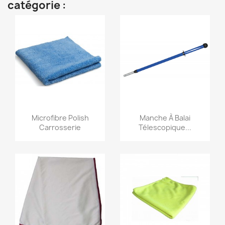
catégorie :
Aperçu rapide
Aperçu rapide


Microfibre Polish
Manche À Balai
Carrosserie
Télescopique...